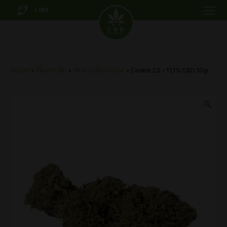
0.00€
Menu
CBD
Markets
Accueil
Fleurs CBD
Fleurs CBD Indoor
>
>
> Cookie 2.0 – 11,1% CBD 10gr