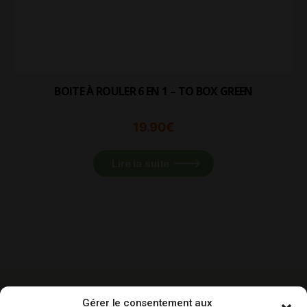
BOITE À ROULER 6 EN 1 – TO BOX GREEN
19.90
€
Lire la suite
-10% sur votre
Livraison gratuite
Paiement
Gérer le consentement aux