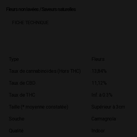
Fleurs non lavées / Saveurs naturelles
FICHE TECHNIQUE
Type
Fleurs
Taux de cannabinoïdes (Hors THC)
13,84%
Taux de CBD
11,12%
Taux de THC
Inf. à 0.3%
Taille (* moyenne constatée)
Supérieur à 3cm
Souche
Carmagnola
Qualité
Indoor