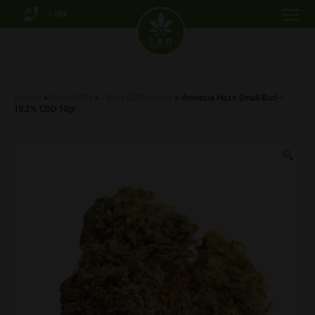
0.00€
Menu
CBD
Markets
Accueil
Fleurs CBD
Fleurs CBD Indoor
>
>
> Amnesia Haze Small Bud –
19,3% CBD 10gr