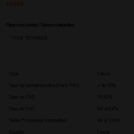
10.00
€
Fleurs non lavées / Saveurs naturelles
FICHE TECHNIQUE
Type
Fleurs
Taux de cannabinoïdes (Hors THC)
+ de 20%
Taux de CBD
19.32%
Taux de THC
Inf. à 0.3%
Taille (* moyenne constatée)
inf. à 1,5cm
Souche
Finola