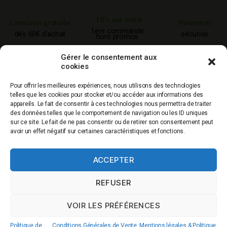
-10% sur votre
Livraison gratuite
Paiement
1ere commande
dés 60€ d’achat
sécurisé
hors promos
Service clients
Qualité
Production
Gérer le consentement aux
0967436797
garantie
française
cookies
Pour offrir les meilleures expériences, nous utilisons des technologies
telles que les cookies pour stocker et/ou accéder aux informations des
QUI SOMMES NOUS
appareils. Le fait de consentir à ces technologies nous permettra de traiter
des données telles que le comportement de navigation ou les ID uniques
sur ce site. Le fait de ne pas consentir ou de retirer son consentement peut
avoir un effet négatif sur certaines caractéristiques et fonctions.
0.00€
ACCEPTER
REFUSER
© 2026
CBD Markets
|
Politique de cookies
|
Mentions légales & CGV
VOIR LES PRÉFÉRENCES
Haut
↑
Politique de
Conditions Générales de Vente, Mentions légales & Politique