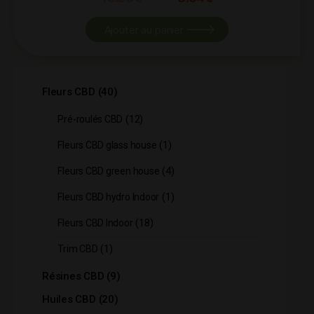
Ajouter au panier
40
Fleurs CBD
40
produits
12
12
Pré-roulés CBD
produits
1
1
Fleurs CBD glass house
produit
4
4
Fleurs CBD green house
produits
1
1
Fleurs CBD hydro Indoor
produit
18
18
Fleurs CBD Indoor
produits
1
1
Trim CBD
produit
9
Résines CBD
9
produits
20
Huiles CBD
20