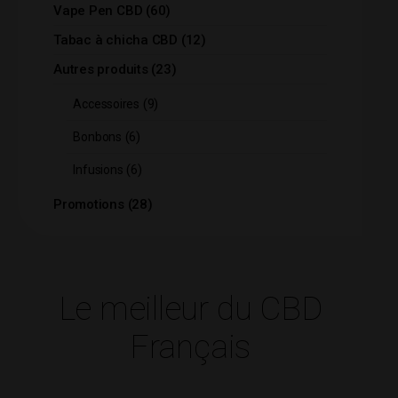
produits
60
Vape Pen CBD
60
produits
12
Tabac à chicha CBD
12
produits
23
Autres produits
23
produits
9
9
Accessoires
produits
6
6
Bonbons
produits
6
6
Infusions
produits
28
Promotions
28
produits
Le meilleur du CBD
Français