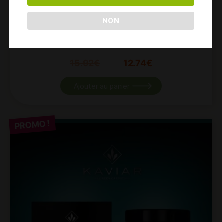
NON
TABAC À CHICHA – KAVIAR – MIAMI LOVE – 100 GR
15.92
€
12.74
€
Ajouter au panier
PROMO !