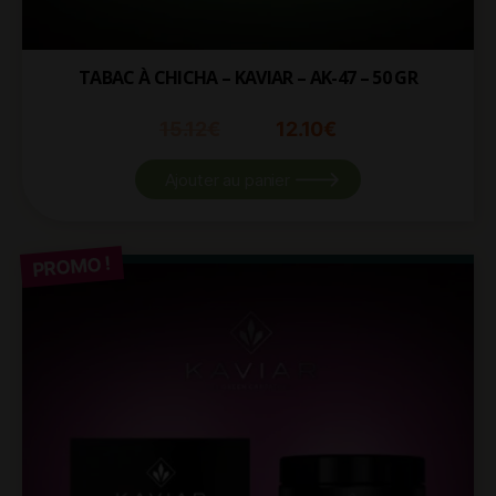
TABAC À CHICHA – KAVIAR – AK-47 – 50 GR
15.12
€
12.10
€
Ajouter au panier
PROMO !