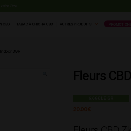
votre 1ère
N CBD
TABAC À CHICHA CBD
AUTRES PRODUITS
PROMOTION
 Indoor 3GR
Fleurs CBD
6,66€ LE GR
20.00
€
Fleurs CBD Zk