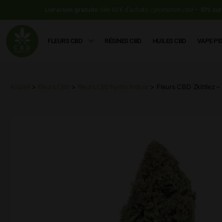
Livraison gratuite
dès 60 € d’achats
/ promotion cbd –
10% sur 
commande
avec le code: WELCOME
FLEURS CBD
RÉSINES CBD
HUILES CBD
VAPE PE
CBD
Markets
Accueil
Fleurs CBD
Fleurs CBD hydro Indoor
>
>
> Fleurs CBD Zkittlez –