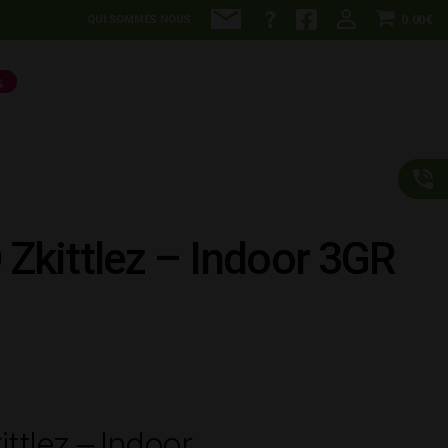
0.00€
QUI SOMMES NOUS
S
 Zkittlez – Indoor 3GR
ittlez – Indoor