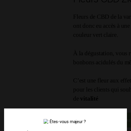
Fleurs de CBD de la var
ont donc eu accès à une 
couleur vert claire.
À la dégustation, vous 
bonbons acidulés du m
C’est une fleur aux eff
pour les clients qui souh
de
vitalité
quantité
Ajouter au
de
Fleurs