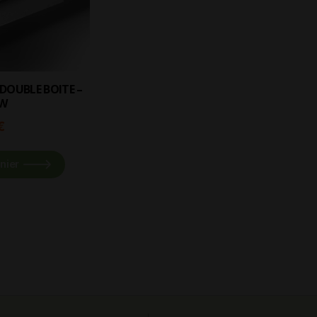
W
€
nier