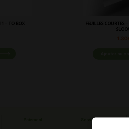
FEUILLES COURTES – DOUBLE BOITE –
SLOO
1.30
Ajouter au pa
Paiement
Service clients