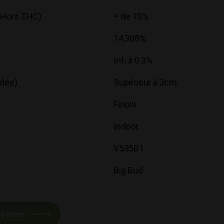
(Hors THC)
+ de 10%
14,308%
Inf. à 0.3%
atée)
Supérieur à 3cm
Finola
Indoor
V535B1
Big Bud
 panier