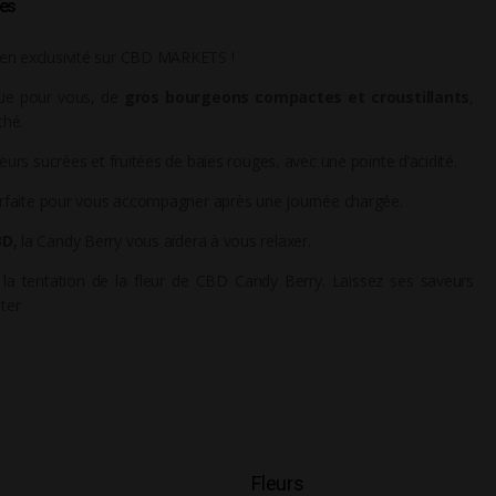
les
en exclusivité sur CBD MARKETS !
que pour vous, de
gros bourgeons compactes et croustillants
,
ché.
urs sucrées et fruitées de baies rouges, avec une pointe d’acidité.
arfaite pour vous accompagner après une journée chargée.
BD,
la Candy Berry vous aidera à vous relaxer.
a tentation de la fleur de CBD Candy Berry. Laissez ses saveurs
ter
Fleurs