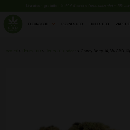
Livraison gratuite
dès 60 € d’achats
/ promotion cbd –
10% sur 
commande
avec le code: WELCOME
FLEURS CBD
RÉSINES CBD
HUILES CBD
VAPE PE
CBD
Markets
Accueil
Fleurs CBD
Fleurs CBD Indoor
>
>
> Candy Berry 14,3% CBD 10