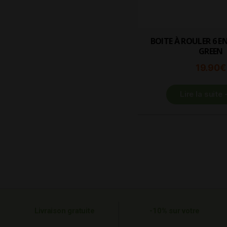
BOITE À ROULER 6 EN 1 – TO BOX
GREEN
19.90
€
Lire la suite
Livraison gratuite
-10% sur votre