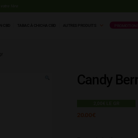
votre 1ère
N CBD
TABAC À CHICHA CBD
AUTRES PRODUITS
PROMOTION
gr
Candy Ber
2,00€ LE GR
20.00
€