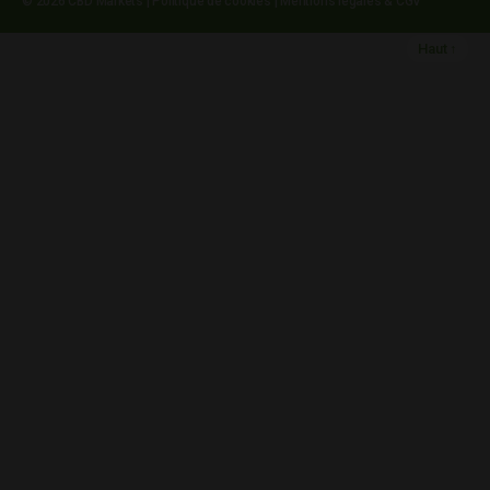
© 2026
CBD Markets
|
Politique de cookies
|
Mentions légales & CGV
Haut
↑