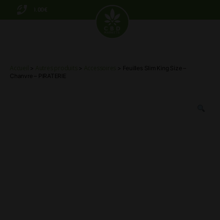
0.00€
CBD
Markets
Accueil
Autres produits
Accessoires
>
>
> Feuilles Slim King Size –
Chanvre – PIRATERIE