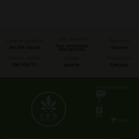
Chanvre
–
PIRATERIE
-10% sur votre
Livraison gratuite
Paiement
1ere commande
dés 60€ d’achat
sécurisé
hors promos
Service clients
Qualité
Production
0967436797
garantie
française
QUI SOMMES NOUS
0.00€