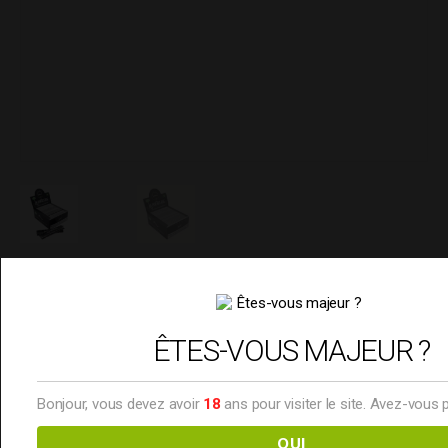
Feuilles Slim King Size –
Chanvre – PIRATERIE
ÊTES-VOUS MAJEUR ?
Bonjour, vous devez avoir
18
ans pour visiter le site. Avez-vous 
1.50
€
OUI