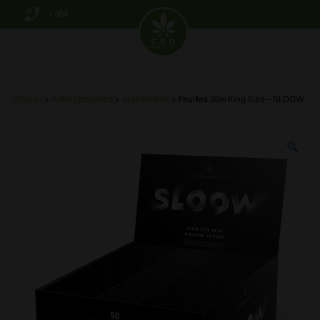
0.00€
CBD
Markets
Accueil
Autres produits
Accessoires
>
>
> Feuilles Slim King Size – SLOOW