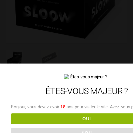
Feuilles Slim King Size –
ÊTES-VOUS MAJEUR ?
SLOOW
Bonjour, vous devez avoir
18
ans pour visiter le site. Avez-vous 
0.90
€
OUI
NON