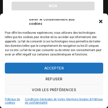
-10% sur votre
Livraison gratuite
Paiement
NON
1ere commande
dés 60€ d’achat
sécurisé
hors promos
Service clients
Qualité
Production
Gérer le consentement aux
0967436797
garantie
française
cookies
Pour offrir les meilleures expériences, nous utilisons des technologies
telles que les cookies pour stocker et/ou accéder aux informations des
appareils. Le fait de consentir à ces technologies nous permettra de traiter
des données telles que le comportement de navigation ou les ID uniques
sur ce site. Le fait de ne pas consentir ou de retirer son consentement peut
QUI SOMMES NOUS
avoir un effet négatif sur certaines caractéristiques et fonctions.
ACCEPTER
REFUSER
0.00€
VOIR LES PRÉFÉRENCES
© 2026
CBD Markets
|
Politique de cookies
|
Mentions légales & CGV
Politique de
Conditions Générales de Vente, Mentions légales & Politique
cookies
de confidentialité
Haut
↑