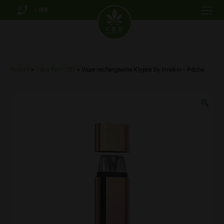
0.00€
Menu
CBD
Markets
Accueil
Vape Pen CBD
>
> Vape rechargeable Klypse by Innokin – Pêche