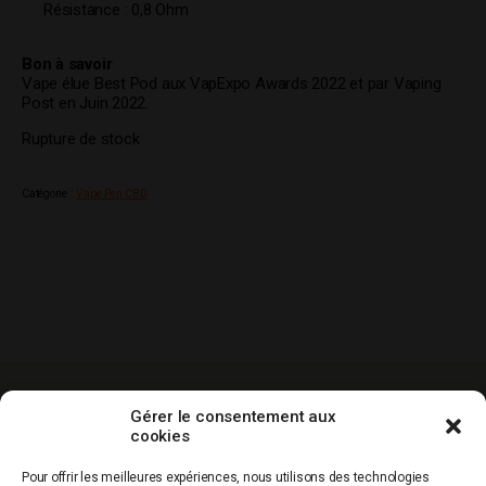
Résistance : 0,8 Ohm
Bon à savoir
Vape élue Best Pod aux VapExpo Awards 2022 et par Vaping
Post en Juin 2022.
Rupture de stock
Catégorie :
Vape Pen CBD
-10% sur votre
Livraison gratuite
Paiement
Gérer le consentement aux
1ere commande
dés 60€ d’achat
sécurisé
cookies
hors promos
Service clients
Qualité
Production
Pour offrir les meilleures expériences, nous utilisons des technologies