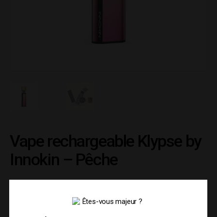
Vape rechargeable Klypse by
Innokin – Pêche
19.90
€