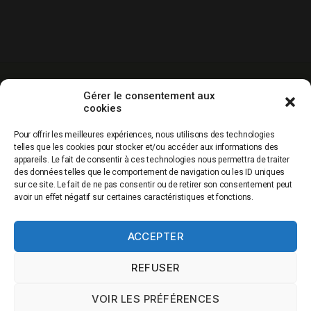
-10% sur votre
Livraison gratuite
Paiement
Gérer le consentement aux
1ere commande
dés 60€ d’achat
sécurisé
cookies
hors promos
Service clients
Qualité
Production
Pour offrir les meilleures expériences, nous utilisons des technologies
0967436797
garantie
française
telles que les cookies pour stocker et/ou accéder aux informations des
appareils. Le fait de consentir à ces technologies nous permettra de traiter
des données telles que le comportement de navigation ou les ID uniques
sur ce site. Le fait de ne pas consentir ou de retirer son consentement peut
avoir un effet négatif sur certaines caractéristiques et fonctions.
QUI SOMMES NOUS
ACCEPTER
REFUSER
0.00€
VOIR LES PRÉFÉRENCES