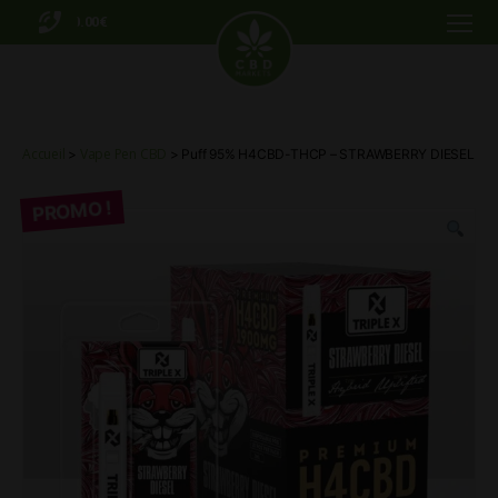
0.00€
Menu
CBD
Markets
Accueil
Vape Pen CBD
>
> Puff 95% H4CBD-THCP – STRAWBERRY DIESEL
PROMO !