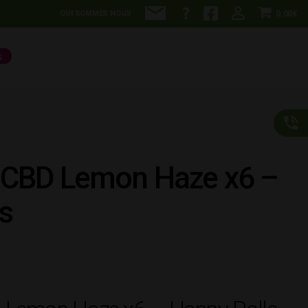
0.00€
QUI SOMMES NOUS
S
s CBD Lemon Haze x6 –
s