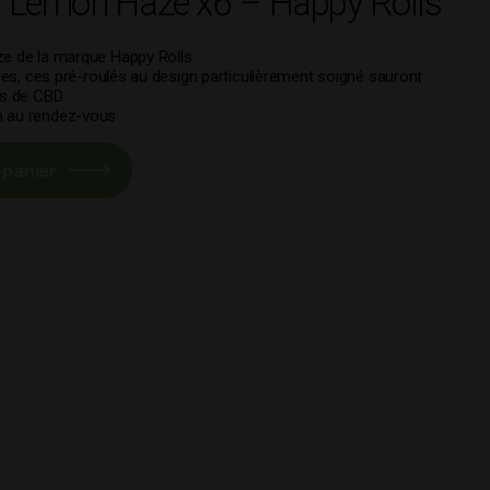
BD Lemon Haze x6 – Happy Rolls
ze de la marque Happy Rolls.
bles, ces pré-roulés au design particulièrement soigné sauront
rs de CBD.
n au rendez-vous
 panier