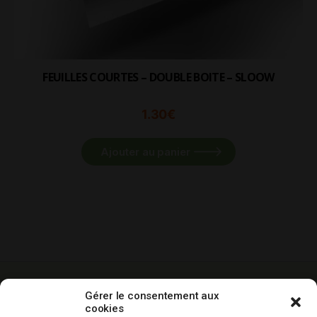
FEUILLES COURTES – DOUBLE BOITE – SLOOW
1.30
€
Ajouter au panier
-10% sur votre
Livraison gratuite
Paiement
Gérer le consentement aux
1ere commande
dés 60€ d’achat
sécurisé
cookies
hors promos