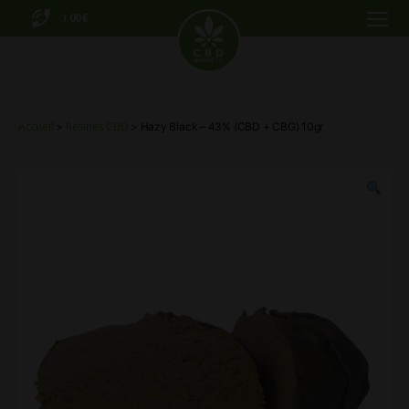
0.00€
Menu
CBD
Markets
Accueil
Résines CBD
>
> Hazy Black – 43% (CBD + CBG) 10gr