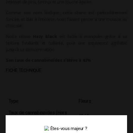
intenses de pins, terreux et une touche épicée.
Comme son nom l’indique, cette résine est particulièrement
foncée, et clair à l’intérieur, nous faisant penser à une mousse au
chocolat..
Notre résine
Hazy black
est facile à manipuler grâce à sa
texture fondante et collante, pour une expérience agréable
jusqu’à sa consommation.
Son taux de cannabinoïdes s’élève à 43%
FICHE TECHNIQUE
Type
Fleurs
Taux de cannabinoïdes (Hors
42,6%
THC)
Taux de CBD
28,19%