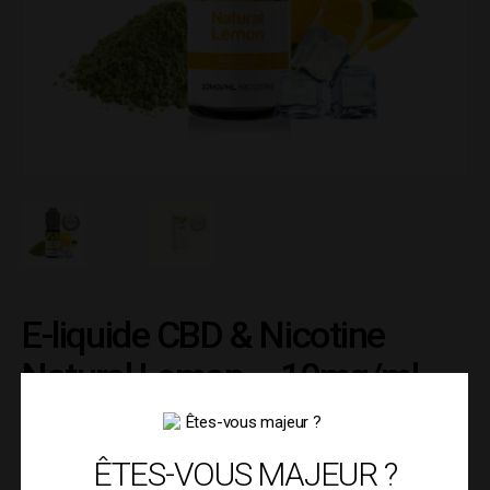
E-liquide CBD & Nicotine
Natural Lemon – 10mg/ml –
Calm+
ÊTES-VOUS MAJEUR ?