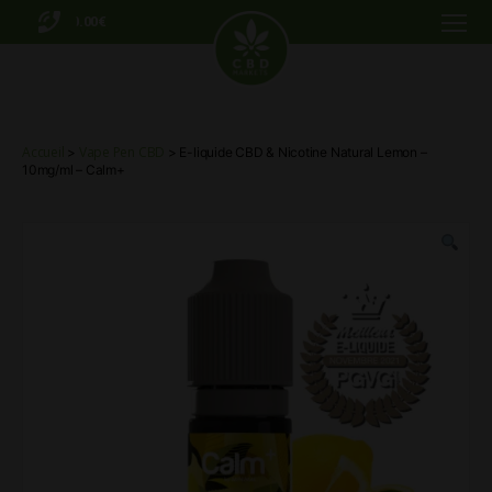
0.00€
Menu
CBD
Markets
Accueil
Vape Pen CBD
>
> E-liquide CBD & Nicotine Natural Lemon –
10mg/ml – Calm+