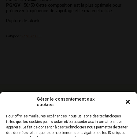
PG/GV
: 50/50 Cette composition est la plus optimale pour
préserver l’expérience de vapotage et le matériel utilisé.
Rupture de stock
Catégorie :
Vape Pen CBD
-10% sur votre
Livraison gratuite
Paiement
Gérer le consentement aux
1ere commande
dés 60€ d’achat
sécurisé
cookies
hors promos
Service clients
Qualité
Production
Pour offrir les meilleures expériences, nous utilisons des technologies
0967436797
garantie
française
telles que les cookies pour stocker et/ou accéder aux informations des
appareils. Le fait de consentir à ces technologies nous permettra de traiter
des données telles que le comportement de navigation ou les ID uniques