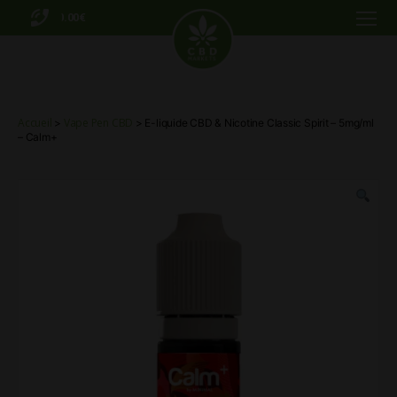
0.00€
Menu
CBD
Markets
Accueil
Vape Pen CBD
>
> E-liquide CBD & Nicotine Classic Spirit – 5mg/ml
– Calm+