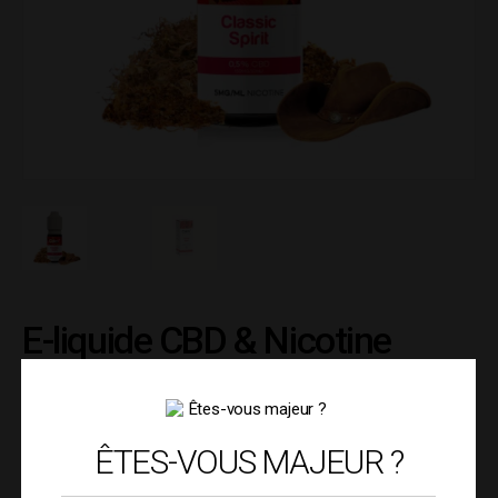
E-liquide CBD & Nicotine
Classic Spirit – 5mg/ml –
Calm+
ÊTES-VOUS MAJEUR ?