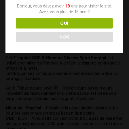
7.90
€
Bonjour, vous devez avoir
18
ans pour visiter le site.
Avez-vous plus de 18 ans ?
E-liquide CBD & Nicotine
OUI
Classic Spirit – 5mg/ml –
NON
Calm+
Cet
E-liquide CBD & Nicotine Classic Spirit 5mg/ml
est
utilisé pour aider les fumeurs à arrêter la cigarette en limitant le
stress lié à l’arrêt.
Le CBD, par ses vertus apaisantes et déstressantes aide à un
sevrage plus facile.
Goût
: Tabac naturel style US – Il s’agit d’une saveur neutre
rappelant les tabacs américains. Cette saveur est idéale pour
les puristes qui n’aiment pas les goût trop sucrés.
Nicotine : 5mg/ml
– Il s’agit de la concentration la plus faible,
pour les personnes ayant peu besoin de nicotine.
CBD : 0,5%
– Avec cette concentration, il n’y a pas de réel effet
perçu, mais l’action du CBD aide à limiter le stress lié à l’arrêt de
la cigarette.