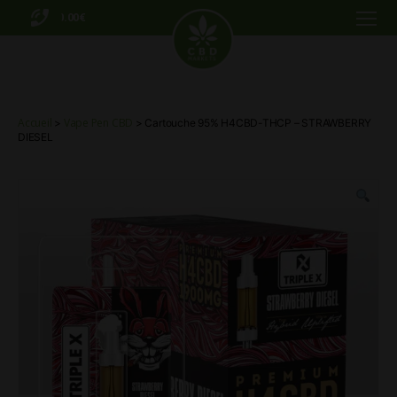
0.00€
Menu
CBD
Markets
Accueil
Vape Pen CBD
>
> Cartouche 95% H4CBD-THCP – STRAWBERRY
DIESEL