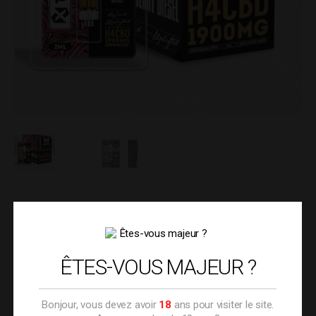
Cartouche 95% H4CBD-
THCP – STRAWBERRY
ÊTES-VOUS MAJEUR ?
DIESEL
Bonjour, vous devez avoir
18
ans pour visiter le site.