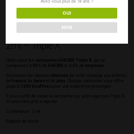
44.90
€
Avez-vous plus de 18 ans ?
OUI
Cartouche 95% H4CBD-THCP
NON
– STRAWBERRY DIESEL –
2ml – Triple X
Optez pour les
cartouches H4CBD Triple X
, qui se
composent à
95%
de
H4CBD
et à
5%
de
terpènes
.
Découvrez les saveurs
intenses
de cette recharge aux arômes
de
fraises
, de
baies
et de
pins
. Chaque cartouche vous offre
jusqu’à
1200
bouffées
pour une expérience prolongée.
Il vous suffit de visser la cartouche sur votre vape pen Triple X
et vous êtes prêt à vapoter.
Contenance : 2 ml
Rupture de stock