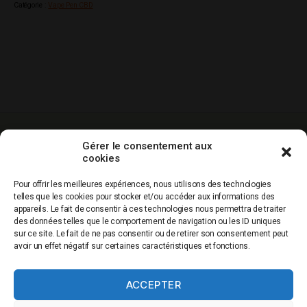
Catégorie :
Vape Pen CBD
-10% sur votre
Livraison gratuite
Paiement
Gérer le consentement aux
1ere commande
dés 60€ d’achat
sécurisé
cookies
hors promos
Service clients
Qualité
Production
Pour offrir les meilleures expériences, nous utilisons des technologies
0967436797
garantie
française
telles que les cookies pour stocker et/ou accéder aux informations des
appareils. Le fait de consentir à ces technologies nous permettra de traiter
des données telles que le comportement de navigation ou les ID uniques
sur ce site. Le fait de ne pas consentir ou de retirer son consentement peut
avoir un effet négatif sur certaines caractéristiques et fonctions.
QUI SOMMES NOUS
ACCEPTER