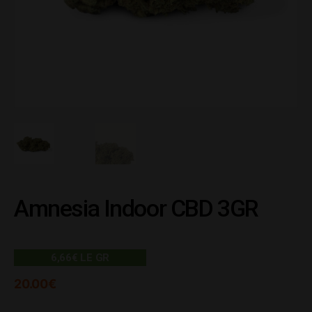
Amnesia Indoor CBD 3GR
6,66€ LE GR
20.00
€