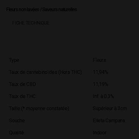
Fleurs non lavées / Saveurs naturelles
FICHE TECHNIQUE
Type
Fleurs
Taux de cannabinoïdes (Hors THC)
11,94%
Taux de CBD
11,19%
Taux de THC
Inf. à 0.3%
Taille (* moyenne constatée)
Supérieur à 3cm
Souche
Elleta Campana
Qualité
Indoor