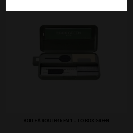
BOITE À ROULER 6 EN 1 – TO BOX GREEN